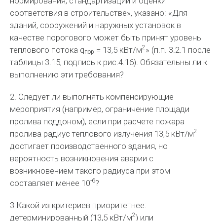
нормирования, стандартизации и оценки
соответствия в строительстве», указано: «Для
зданий, сооружений и наружных установок в
качестве порогового может быть принят уровень
2
теплового потока q
= 13,5 кВт/м
» (п.п. 3.2.1 после
пор
таблицы 3.15, подпись к рис.4.16). Обязательны ли к
выполнению эти требования?
2. Следует ли выполнять компенсирующие
мероприятия (например, ограничение площади
пролива поддоном), если при расчете пожара
2
пролива радиус теплового излучения 13,5 кВт/м
достигает производственного здания, но
вероятность возникновения аварии с
возникновением такого радиуса при этом
-6
составляет менее 10
?
3 Какой из критериев приоритетнее:
2
детерминированный (13,5 кВт/м
) или