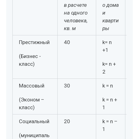
в расчете
о дома
щн
на одного
и
ст
человека,
кварти
ел
кв. м
ры
а, 
Престижный
40
k= n
10
+1
(Бизнес -
класс)
k= n +
2
Массовый
30
k = n
25
(Эконом –
k = n +
класс)
1
Социальный
20
k = n –
60
1
(муниципаль