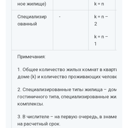
ное жилище)
k = n
Специализир
-
k = n –
7/
ованный
2
k = n –
1
Примечания:
1. Общее количество жилых комнат в квартире и
доме (k) и количество проживающих человек (n)
2. Специализированные типы жилища – дома
гостиничного типа, специализированные жилые
комплексы.
3. В числителе – на первую очередь, в знаменате
на расчетный срок.