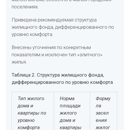
поселениях.
Приведена рекомендуемая структура
жилищного фонда, дифференцированного по
уровню комфорта.
Внесены уточнения по конкретным
показателям и исключен тип «элитного»
жилья.
Таблица 2. Структура жилищного фонда,
дифференцированного по уровню комфорта
Тип жилого
Норма
Форму
До
дома и
площади
ла
об
квартиры по
жилого
засел
об
уровню
дома и
ения
е
комфорта
квартиры
жилог
жи