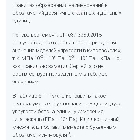
правилах образования наименований и
обозначений десятичных кратных и дольных
единиц.
Теперь вернёмся к СП 63.13330.2018.
Получается, что в таблице 6.11 приведены
значения модулей упругости в килопаскалях,
-3
6
-3
3
т.к. МПа·10
= 10
·Па·10
= 10
Па = кПа. Но,
как правильно заметил Сергей, это не
соотвтествует приведенным в таблице
значениям.
В таблице 6.11 нужно исправить такое
недоразумение. Нужно написать для модуля
упругости бетона единицу измерения
9
гигапаскаль (ГПа = 10
Па). Или десятичный
множитель поставить вместе с буквенным
-3
обозначением модуля
...