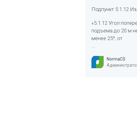
Подпункт 5.1.12 И
«5.1.12 Угол попе
подъема до 20 м не 
менее 25º, от
...
NormaCS
Администратор