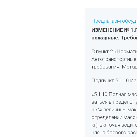
Предлагаем обсуди
ИЗМЕНЕНИЕ № 1
.
пожарные. Требо
В пункт 2 «Нормат
Автотранспортные 
требования. Метод
Подпункт 5.1.10 И
«5.1.10 Полная ма
ваться в пределы,
95 % величины мак
определении массы
кг), включая водит
члена боевого рас