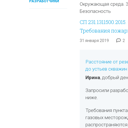
РАЗРАБОТЧИКИ
Окружающая среда. З
Безопасность
СП 231.1311500.20
Требования пожар
31 января 2019
2
Расстояние от рез
до устьев скважин
Ирина
, добрый ден
Запросили разраб
ниже.
Требования пункта
газовых месторож
распространяются 