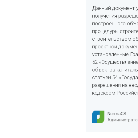
Данный документ у
получения разреше
построенного объе
процедуры строите
строительством об
проектной докумен
установленные Гр
52 «Осуществление
объектов капиталь
статьей 54 «Госуд
разрешения на вво
кодексом Российс
...
NormaCS
Администратор