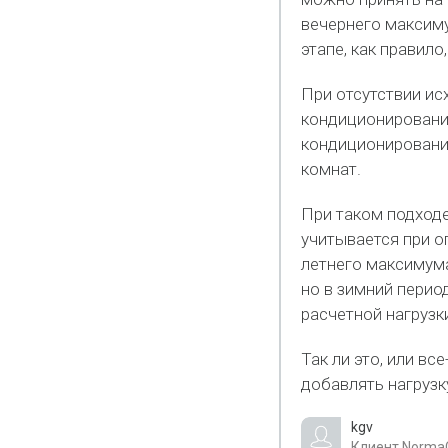
вечернего максиму
этапе, как правило,
При отсутствии ис
кондиционирования
кондиционировани
комнат.
При таком подходе
учитывается при о
летнего максимума
но в зимний перио
расчетной нагрузк
Так ли это, или в
добавлять нагрузк
kgv
Клиент NormaC