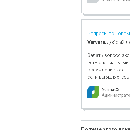
Вопросы по новом
Varvara
, добрый д
Задать вопрос эк
есть специальный 
обсуждение какого
если вы являетесь
NormaCS
Администратор
По теме этого док