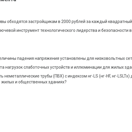
вы обходятся застройщикам в 2000 рублей за каждый квадратный
ючевой инструмент технологического лидерства и безопасности в
еличины падения напряжения установлены для низковольтных се
ета нагрузок слаботочных устройств и иллюминации для жилых зд
ь неметаллические трубы (ПВХ) с индексом нг-LS (нг-HF, нг-LSLTx) 
в жилых и общественных зданиях?
ю