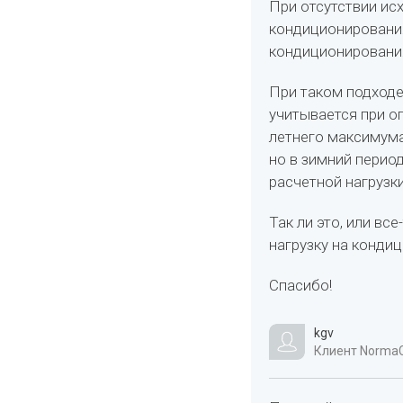
При отсутствии ис
кондиционирования
кондиционирования
При таком подходе 
учитывается при о
летнего максимума
но в зимний перио
расчетной нагрузки
Так ли это, или вс
нагрузку на конди
Спасибо!
kgv
Клиент NormaC