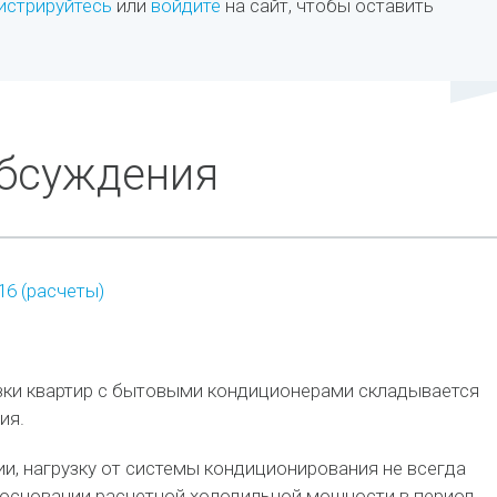
истрируйтесь
или
войдите
на сайт, чтобы оставить
обсуждения
16 (расчеты)
зки квартир с бытовыми кондиционерами складывается
ия.
и, нагрузку от системы кондиционирования не всегда
 основании расчетной холодильной мощности в период