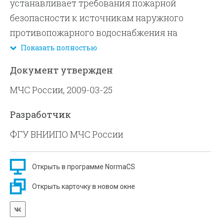
устанавливает требования пожарной
безопасности к источникам наружного
противопожарного водоснабжения на
территории поселений, городских округов и
Показать полностью
организаций.
Документ утвержден
Требования документа не распространяются
МЧС России, 2009-03-25
на предприятия, производящие,
применяющие или хранящие взрывчатые
Разработчик
вещества; объекты нефтегазодобывающей и
ФГУ ВНИИПО МЧС России
нефтеперерабатывающей промышленности;
объекты промышленного транспорта;
предприятия, здания и сооружения по
Открыть в программе NormaCS
хранению и переработке зерна;
Открыть карточку в новом окне
автозаправочные станции; предприятия
энергетики (здания и сооружения тепловых