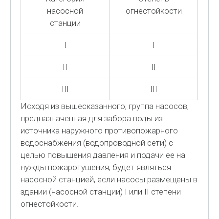
насосной
огнестойкости
станции
I
I
II
II
III
III
Исходя из вышесказанного, группа насосов,
предназначенная для забора воды из
источника наружного противопожарного
водоснабжения (водопроводной сети) с
целью повышения давления и подачи ее на
нужды пожаротушения, будет являться
насосной станцией, если насосы размещены в
здании (насосной станции) I или II степени
огнестойкости.