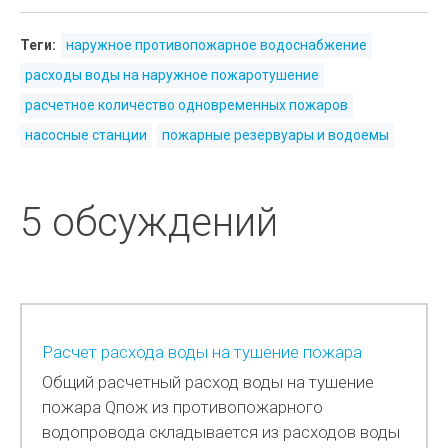
и гидравлических электростанций,
районных котельных (станций)
Теги:
наружное противопожарное водоснабжение
теплоснабжения, стационарных
расходы воды на наружное пожаротушение
газотурбинных, парогазовых и дизельных
расчетное количество одновременных пожаров
электростанций, электросетевых
насосные станции
пожарные резервуары и водоемы
предприятий); объекты специального
назначения, требования к которым
5 обсуждений
установлены соответствующими
нормативными документами.
Свод правил может быть использован при
разработке специальных технических
условий на проектирование и строительство
Расчет расхода воды на тушение пожара
источников наружного противопожарного
Общий расчетный расход воды на тушение
водоснабжения
пожара Qпож из противопожарного
водопровода складывается из расходов воды