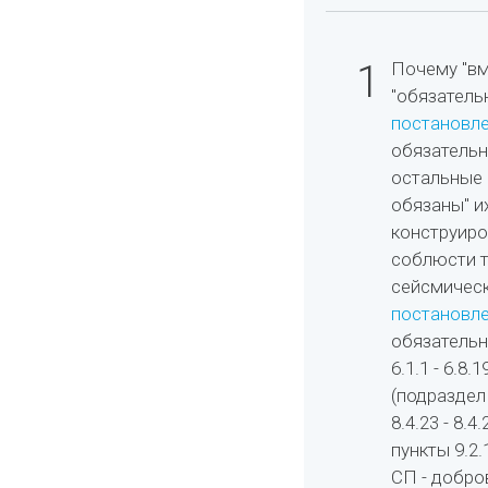
1
Почему "вм
"обязатель
постановле
обязательны
остальные 
обязаны" и
конструиро
соблюсти т
сейсмическ
постановле
обязательным
6.1.1 - 6.8.19
(подраздел 8.
8.4.23 - 8.4.
пункты 9.2.1
СП - добро