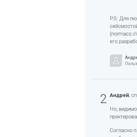
P.S. Для л
сейсмостой
(normacs:/
его разраб
Андр
Польз
2
Андрей
, с
Но, видимо
пректирова
Согласно п.