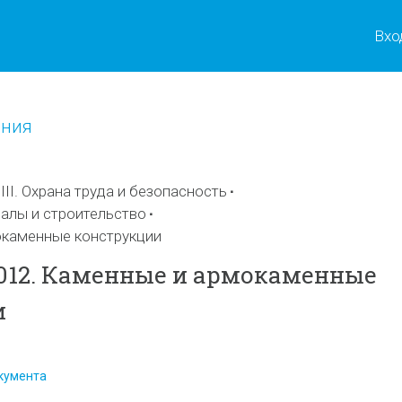
Вхо
ения
II. Охрана труда и безопасность
алы и строительство
окаменные конструкции
.2012. Каменные и армокаменные
и
кумента