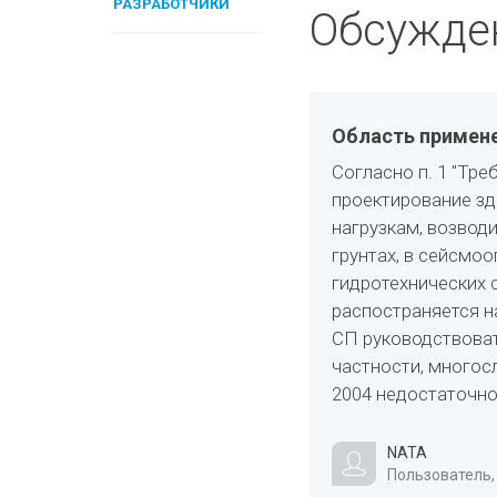
РАЗРАБОТЧИКИ
Обсужде
Область примен
Согласно п. 1 "Тр
проектирование з
нагрузкам, возвод
грунтах, в сейсмоо
гидротехнических 
распостраняется н
СП руководствоват
частности, многос
2004 недостаточно
NATA
Пользователь,