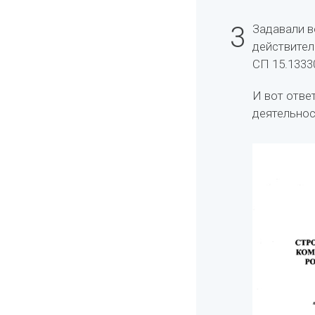
3
Задавали в
действител
СП 15.1333
И вот отве
деятельнос