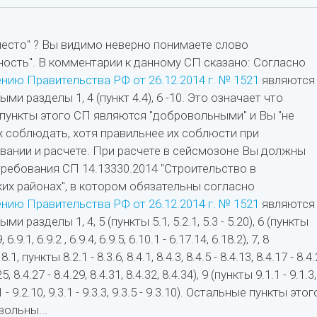
есто" ? Вы видимо неверно понимаете слово
ность". В комментарии к данному СП сказано: Согласно
нию Правительства РФ от 26.12.2014 г. № 1521
являются
ми разделы 1, 4 (пункт 4.4), 6 -10. Это означает что
пункты этого СП являются "добровольными" и Вы "не
х соблюдать, хотя правильнее их соблюсти при
вании и расчете. При расчете в сейсмозоне Вы должны
ребования СП 14.13330.2014 "Строительство в
их районах", в котором обязательны согласно
нию Правительства РФ от 26.12.2014 г. № 1521
являются
и разделы 1, 4, 5 (пункты 5.1, 5.2.1, 5.3 - 5.20), 6 (пункты
, 6.9.1, 6.9.2 , 6.9.4, 6.9.5, 6.10.1 - 6.17.14, 6.18.2), 7, 8
1, пункты 8.2.1 - 8.3.6, 8.4.1, 8.4.3, 8.4.5 - 8.4.13, 8.4.17 - 8.4.
25, 8.4.27 - 8.4.29, 8.4.31, 8.4.32, 8.4.34), 9 (пункты 9.1.1 - 9.1.3,
 - 9.2.10, 9.3.1 - 9.3.3, 9.3.5 - 9.3.10). Остальные пункты этог
вольны...