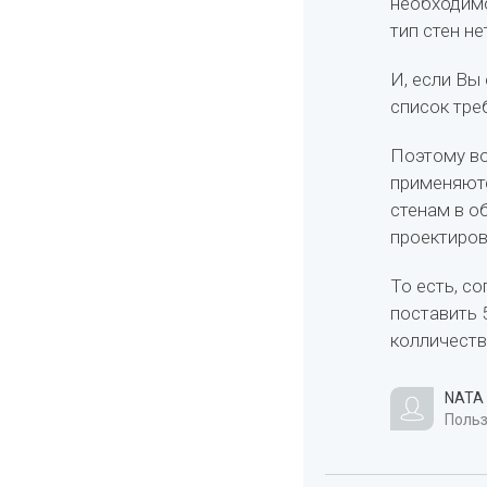
необходимо
тип стен не
И, если Вы
список тре
Поэтому во
применяютс
стенам в о
проектиров
То есть, с
поставить 5
колличество
NATA
Польз