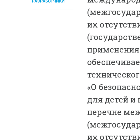
РАЗРАБОТЧИКИ
(межгосудар
их отсутств
(государств
применения 
обеспечивае
техническог
«О безопасн
для детей и 
перечне ме
(межгосудар
их отсутств