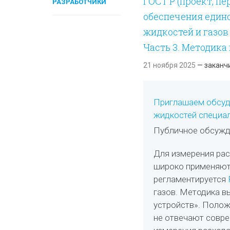
ГОСТ Р (проект, п
РАЗРАБОТЧИКИ
обеспечения единс
жидкостей и газо
Часть 3. Методика
21 ноября 2025
— заканч
Приглашаем обсуди
жидкостей специа
Публичное обсужд
Для измерения рас
широко применяют
регламентируется
газов. Методика 
устройств». Полож
не отвечают совр