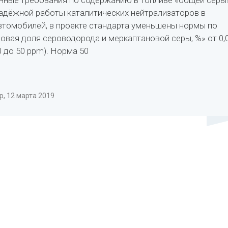
ные требования по содержанию в топливе «общей серы»
адёжной работы каталитических нейтрализаторов в
втомобилей, в проекте стандарта уменьшены нормы по
совая доля сероводорода и меркаптановой серы, %» от 0,
00 до 50 ppm). Норма 50
, 12 марта 2019