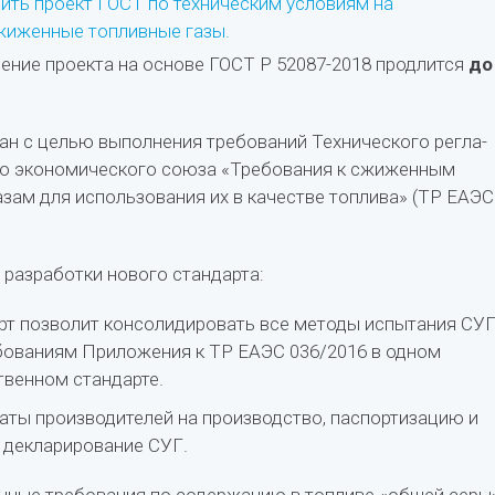
ть проект ГОСТ по техническим условиям на
жиженные топливные газы.
ние проекта на основе ГОСТ Р 52087-2018 продлится
до
ан с целью выполнения требований Технического регла­
го экономического союза «Требования к сжиженным
азам для использования их в качестве топлива» (ТР ЕАЭС
разработки нового стандарта:
рт позволит консолидировать все методы испытания СУ
ебованиям Приложения к ТР ЕАЭС 036/2016 в одном
вен­ном стандарте.
раты производителей на производство, паспортизацию и
е декларирование СУГ.