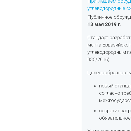
Приглашаем обсуди
углеводородные с
Публичное обсужде
13 мая 2019 г.
Стандарт разработ
мента Евразийско
углеводо­родным г
036/2016).
Целесообразность 
новый станда
со­гласно тр
межгосударст
сократит зат
обя­зательно