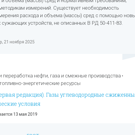
 и объема (массы) сред и нормативным требованиям,
методикам измерений. Существует необходимость
мерения расхода и объема (массы) сред с помощью нов
 сужающих устройств, не описанных B РД 50-411-83.
, 21 ноября 2025
 переработка нефти, газа и смежные производства
 топливно-энергетические ресурсы
первая редакция). Газы углеводородные сжиженны
ческие условия
вается 13 мая 2019