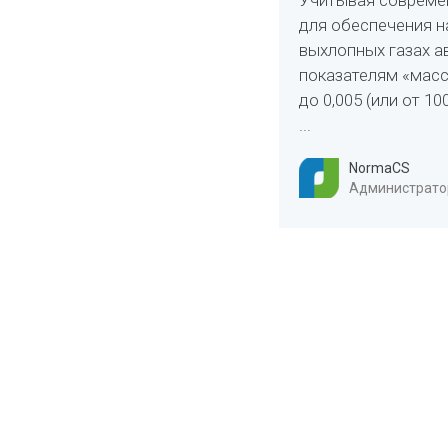
Учитывая современ
для обеспечения н
выхлопных газах а
показателям «мас­
до 0,005 (или от 1
...
NormaCS
Администратор