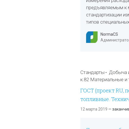
измерения расхода
предъявляемым к 
стандартизации из
типов специальных
NormaCS
Администратор
Стандарты
Добыча и
к.82 Материальные и
ГОСТ (проект RU, 
топливные. Техни
12 марта 2019
— заканчи