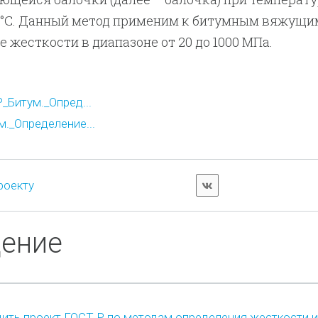
 0 °C. Данный метод применим к битумным вяжущи
жесткости в диапазоне от 20 до 1000 МПa.
_Битум._Опред...
._Определение...
роекту
дение
ить проект ГОСТ Р по методам определения жесткости и