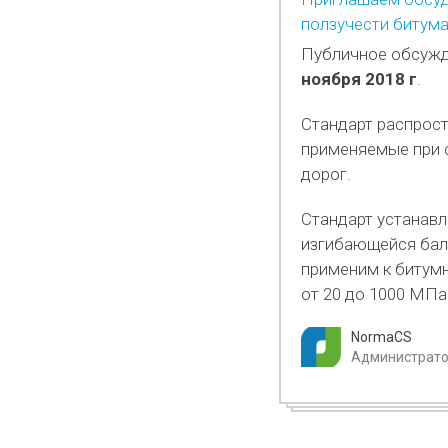
ползучести битума
Публичное обсужд
ноября 2018 г
.
Стандарт распрос
применяемые при с
дорог.
Стандарт устанавл
изгибающейся бало
применим к битум
от 20 до 1000 МПа
NormaCS
Администратор