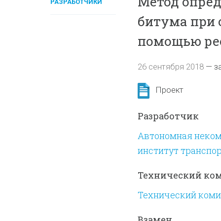
Метод опред
РАЗРАБОТЧИКИ
битума при 
помощью рео
26 сентября 2018
—
з
Проект
Разработчик
Автономная неком
институт транспо
Технический ко
Технический комит
Взамен