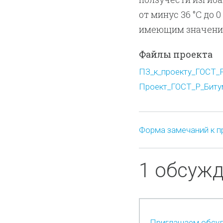
от минус 36 °C до
имеющим значение 
Файлы проекта
ПЗ_к_проекту_ГОСТ_Р
Проект_ГОСТ_Р_Битум
Форма замечаний к п
1 обсуж
Приглашаем обсуд