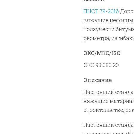
ПНСТ 79-2016
Доро
вяжущие нефтяные
ползучести битум
реометра, изгибаю
ОКС/МКС/ISO
ОКС 93.080.20
Описание
Настоящий станда
вяжущие материал
строительстве, ре
Настоящий станда
ползучести изгиба