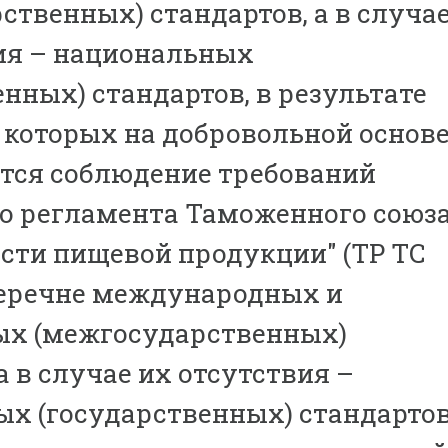
ственных) стандартов, а в случа
ия – национальных
енных) стандартов, в результате
которых на добровольной основ
тся соблюдение требований
о регламента Таможенного союз
ости пищевой продукции" (ТР ТС
и перечне международных и
ых (межгосударственных)
а в случае их отсутствия –
х (государственных) стандартов