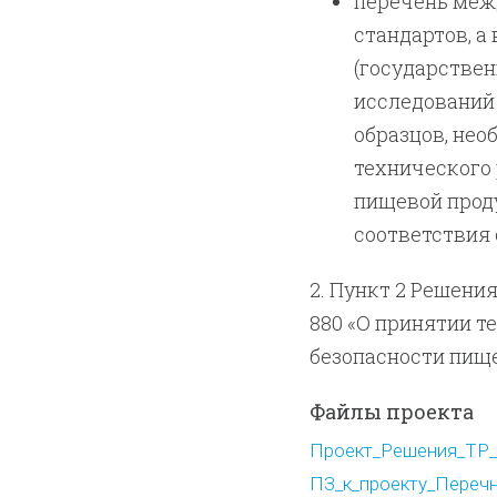
перечень меж
стандартов, а
(государствен
исследований 
образцов, не
технического
пищевой проду
соответствия 
2. Пункт 2 Решения
880 «О принятии т
безопасности пищ
Файлы проекта
Проект_Решения_ТР_
ПЗ_к_проекту_Перечн