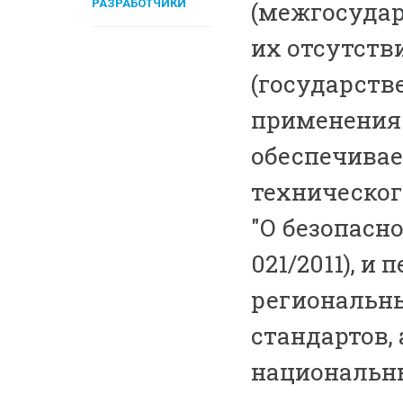
РАЗРАБОТЧИКИ
(межгосудар
их отсутств
(государств
применения 
обеспечивае
техническог
"О безопасн
021/2011), 
региональн
стандартов, 
национальны