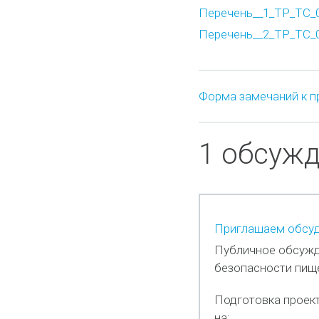
Перечень__1_ТР_ТС_0
Перечень__2_ТР_ТС_0
Форма замечаний к п
1 обсуж
Приглашаем обсуд
Публичное обсужд
безопасности пищ
Подготовка проек
на: