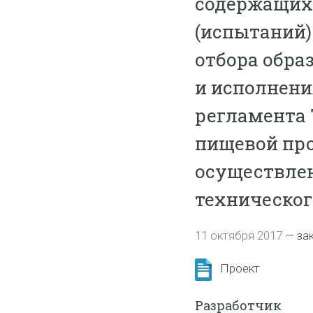
содержащих
(испытаний)
отбора обра
и исполнени
регламента 
пищевой прод
осуществлен
техническог
11 октября 2017
—
за
Проект
Разработчик