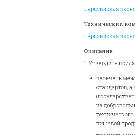
Евразийская экон
Технический ко
Евразийская экон
Описание
1. Утвердить прил
перечень меж
стандартов, а
(государствен
на доброволь
технического
пищевой продук