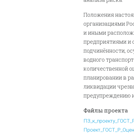
Положения настоя
организациями Ро
и иными располож
предприятиями и 
подчинённости, о
водного транспорт
количественной о
планировании в р
ликвидации чрезвы
предупреждению и
Файлы проекта
ПЗ_к_проекту_ГОСТ_Р
Проект_ГОСТ_Р_Оценк