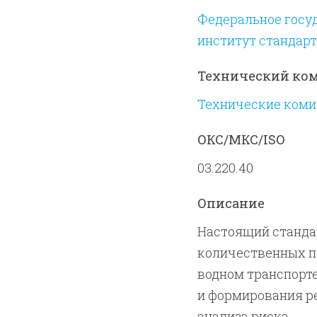
Федеральное госу
институт стандар
Технический ко
Технические комит
ОКС/МКС/ISO
03.220.40
Описание
Настоящий станда
количественных п
водном транспорте
и формирования р
анализа риска.