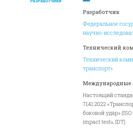
РАЗРАБОТЧИКИ
Разработчик
Федеральное госу
научно-исследова
Технический ко
Технический комит
транспорт»
Международные 
Настоящий станда
7141:2022 «Трансп
боковой удар» (ISO 7
impact test», IDT)