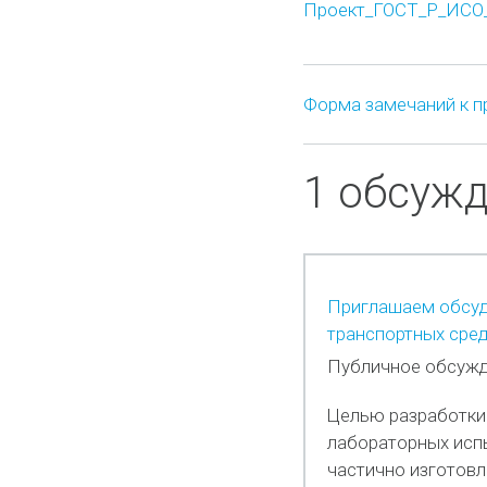
Проект_ГОСТ_P_ИСО_7
Форма замечаний к п
1 обсуж
Приглашаем обсуд
транспортных сред
Публичное обсужд
Целью разработки 
лабораторных испы
частично изготовл