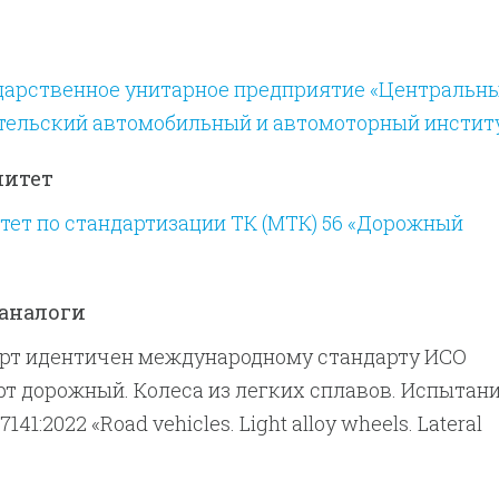
дарственное унитарное предприятие «Центральн
тельский автомобильный и автомоторный инстит
митет
ет по стандартизации ТК (МТК) 56 «Дорожный
аналоги
рт идентичен международному стандарту ИСО
орт дорожный. Колеса из легких сплавов. Испытани
141:2022 «Road vehicles. Light alloy wheels. Lateral