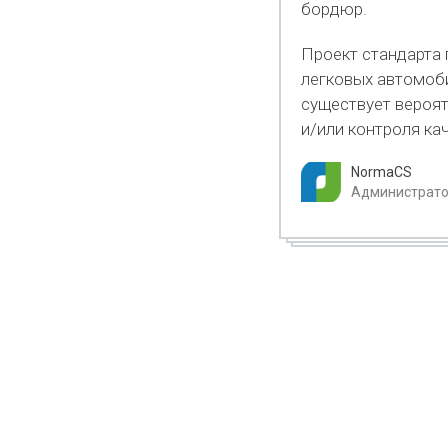
бордюр.
Проект стандарта 
легковых автомоби
существует вероят
и/или контроля ка
NormaCS
Администратор