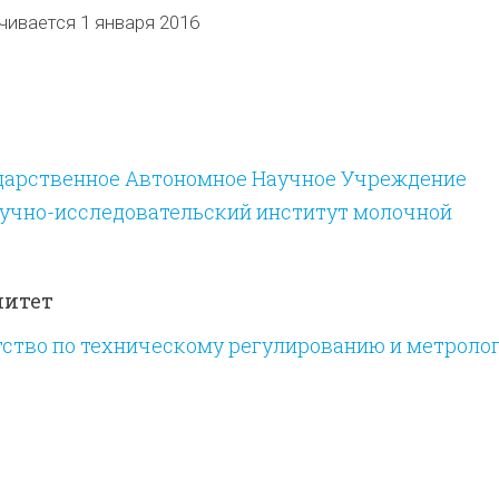
чивается 1 января 2016
дарственное Автономное Научное Учреждение
аучно-исследовательский институт молочной
митет
тство по техническому регулированию и метроло