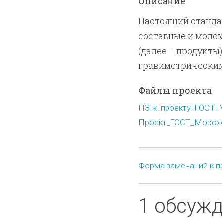
Описание
Настоящий станда
составные и моло
(далее – продукты
гравиметрическим
Файлы проекта
ПЗ_к_проекту_ГОСТ_М
Проект_ГОСТ_Мороже
Форма замечаний к п
1 обсуж