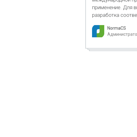
применение. Для в
разработка соотв
NormaCS
Администратор