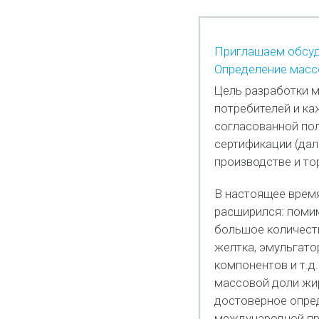
Приглашаем обсуд
Определение массо
Цель разработки м
потребителей и ка
согласованной пол
сертификации (дал
производстве и то
В настоящее врем
расширился: поми
большое количест
желтка, эмульгато
компонентов и т.
массовой доли жир
достоверное опред
международной пр