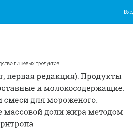
Вхо
ы
дство пищевых продуктов
т, первая редакция). Продукты
оставные и молокосодержащие.
 смеси для мороженого.
 массовой доли жира методом
ернтропа