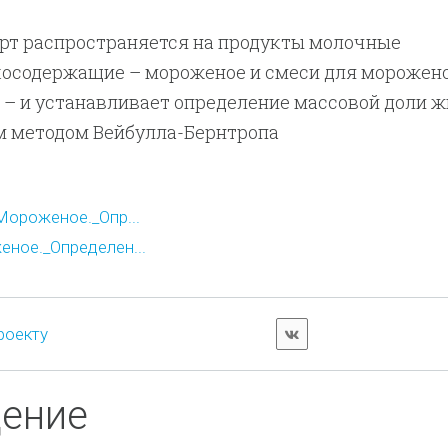
рт распространяется на продукты молочные
косодержащие – мороженое и смеси для морожен
) – и устанавливает определение массовой доли 
 методом Вейбулла-Бернтропа
ороженое._Опр...
ное._Определен...
роекту
дение