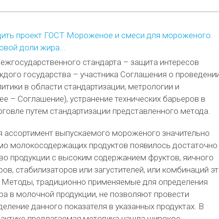
ить проект ГОСТ Мороженое и смеси для мороженого.
вой доли жира...
ежгосударственного стандарта – защита интересов
ждого государства – участника Соглашения о проведени
итики в области стандартизации, метрологии и
ее – Соглашение), устранение технических барьеров в
рговле путем стандартизации представленного метода.
я ассортимент выпускаемого мороженого значительно
мо молокосодержащих продуктов появилось достаточно
во продукции с высоким содержанием фруктов, яичного
ров, стабилизаторов или загустителей, или комбинаций эт
д. Методы, традиционно применяемые для определения
а в молочной продукции, не позволяют провести
еление данного показателя в указанных продуктах. В
актике предлагаемая методика нашла широкое