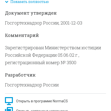
эксплуатацию, обследование, ремонт и
Показать полностью
ликвидацию, а также других организаций,
Документ утвержден
выполняющих для них соответствующие
Госгортехнадзор России, 2001-12-03
виды работ, контролирующих органов на
предприятиях подконтрольных
Комментарий
Госгортехнадзору России независимо от их
ведомственной подчиненности и форм
Зарегистрирован Министерством юстиции
собственности.
Российской Федерации 05.06.02 г.,
регистрационный номер № 3500
Разработчик
Госгортехнадзор России
Открыть в программе NormaCS