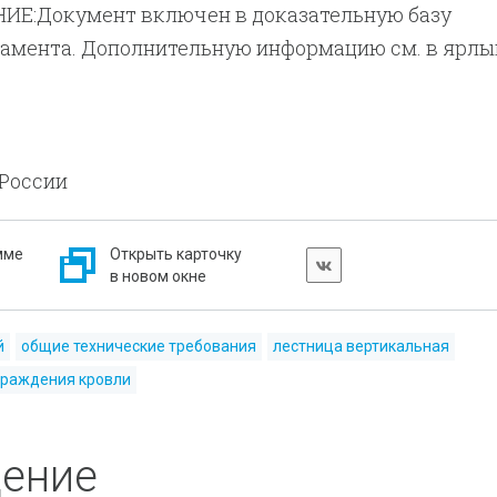
Е:Документ включен в доказательную базу
ламента. Дополнительную информацию см. в ярлы
России
мме
Открыть карточку
в новом окне
й
общие технические требования
лестница вертикальная
граждения кровли
дение