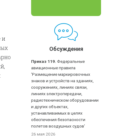
 и
ных
Обсуждения
арно
Приказ 119.
Федеральные
й,
авиационные правила
и
'Размещение маркировочных
знаков и устройств на зданиях,
сооружениях, линиях связи,
я
линиях электропередачи,
радиотехническом оборудовании
и других объектах,
ие
устанавливаемых в целях
обеспечения безопасности
енки
полетов воздушных судов'
26 мая 2026