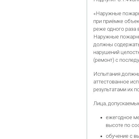
«Наружные пожарн
при приёмке объек
реже одного раза 
Наружные пожарны
должны содержать
нарушений целостн
(ремонт) с после
Испытания должны
аттестованное исп
результатами их п
Лица, допускаемые
ежегодное ме
высоте по со
обучение с в