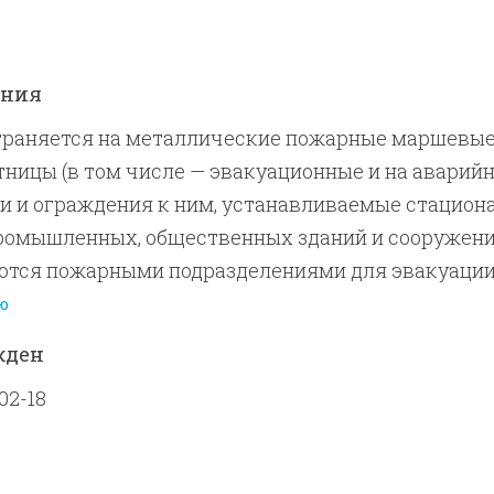
ения
траняется на металлические пожарные маршевые
ницы (в том числе — эвакуационные и на аварий
и и ограждения к ним, устанавливаемые стацион
ромышленных, общественных зданий и сооружени
ются пожарными подразделениями для эвакуаци
 кровли и чердаки личного состава и пожарно-
ю
ужения, а также на ограждения кровли зданий дл
жден
асности проводимых работ.
02-18
ивает типы, основные параметры и размеры, общ
вания, методы испытаний, правила и порядок оц
и ограждений кровли.