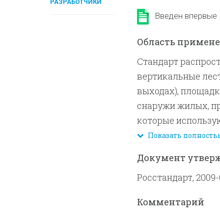
РАЗРАБОТЧИКИ
Введен впервые
Область примен
Стандарт распрос
вертикальные лест
выходах), площадк
снаружи жилых, п
которые использу
людей, подъема на
Показать полность
технического воор
Документ утвер
обеспечения безоп
Росстандарт, 2009-
Стандарт устанавл
технические требо
Комментарий
качества лестниц 