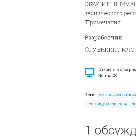
ОБРАТИТЕ ВНИМАНИ
технического рег
'Примечания'.
Разработчик
ФГУ ВНИИПО МЧС 
Открыть в програ
NormaCS
Теги:
методы испытани
лестница маршевая
о
1 обсуж