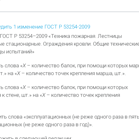
дить 1 изменение ГОСТ Р 53254-2009
 ГОСТ Р 53254–2009 «Техника пожарная. Лестницы
е стационарные. Ограждения кровли. Общие технически
ды испытаний»
ь слова «
Х
– количество балок, при помощи которых ма
т.» на «
Х
– количество точек крепления марша, шт.».
ь слова «
Х
– количество балок, при помощи которых
к стене, шт.» на «
Х
– количество точек крепления
ить слова «эксплуатационных (не реже одного раза в пят
ационных (не реже одного раза в год)».
ложить в следующей редакции: