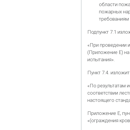
области пожа
пожарных нар
требованиям 
Подпункт 7.1 изло
«При проведении 
(Приложение Е) н
испытания».
Пункт 7.4. изложи
«По результатам и
соответствии лест
настоящего станда
Приложение Е, пун
«(ограждения кров