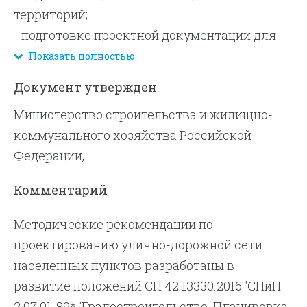
территорий;
- подготовке проектной документации для
строительства, реконструкции и
Показать полностью
капитального ремонта улиц и дорог
Документ утвержден
населенных пунктов (включая пешеходные
Министерство строительства и жилищно-
пространства, пути велосипедного
коммунального хозяйства Российской
сообщения, объектов наземного
Федерации,
пассажирского транспорта общего
пользования, их комплексов и пр.)
Комментарий
- разработке градостроительной
документации территориального развития
Методические рекомендации по
(генеральный план, проект планировки
проектированию улично-дорожной сети
территории) городов и поселков городского
населенных пунктов разработаны в
типа.
развитие положений СП 42.13330.2016 'СНиП
Положения настоящего документа
2.07.01-89* 'Градостроительство. Планировка