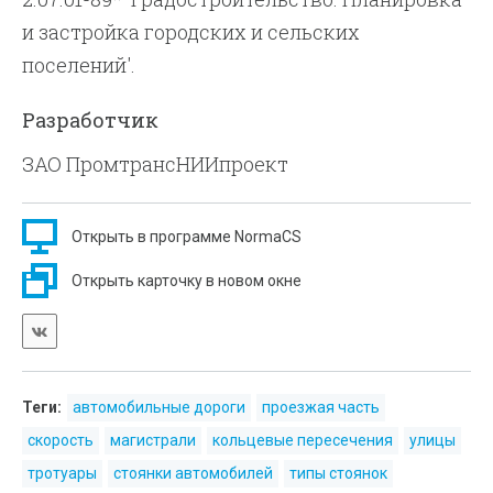
рекомендуется также учитывать при
и застройка городских и сельских
установлении требований к геометрическим
поселений'.
элементам улично-дорожной сети,
Разработчик
разработке мероприятий по ликвидации
мест концентрации дорожно-транспортных
ЗАО ПромтрансНИИпроект
происшествий и образования заторов на
улично-дорожной сети населенных пунктов.
Открыть в программе NormaCS
Открыть карточку в новом окне
Теги:
автомобильные дороги
проезжая часть
скорость
магистрали
кольцевые пересечения
улицы
тротуары
стоянки автомобилей
типы стоянок