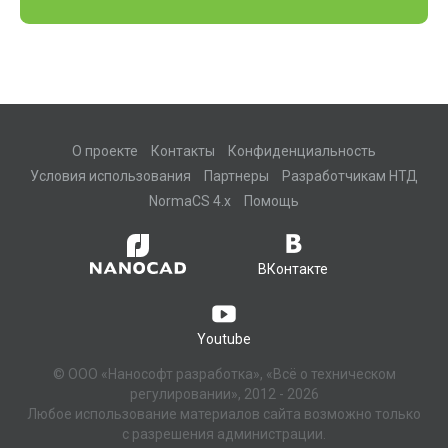
О проекте
Контакты
Конфиденциальность
Условия использования
Партнеры
Разработчикам НТД
NormaCS 4.x
Помощь
ВКонтакте
Youtube
© ООО «Нанософт разработка», «Всё о техническом
регулировании», 2012 - 2026
Любое использование материалов сайта возможно только
с разрешения администрации.