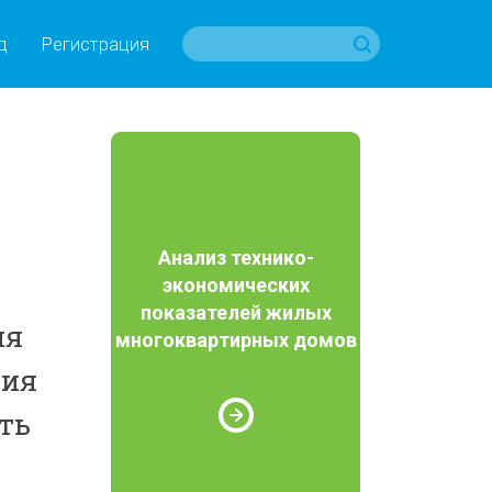
д
Регистрация
Анализ технико-
экономических
показателей жилых
ия
многоквартирных домов
вия
ть