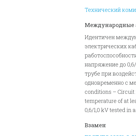
Технический комит
Международные 
Идентичен междуна
электрических каб
работоспособности
напряжение до 0,6
трубе при воздейс
одновременно с мех
conditions – Сircuit 
temperature of at le
0,6/1,0 kV tested in 
Взамен