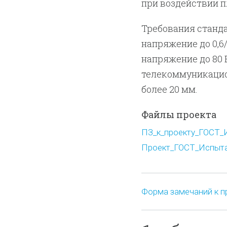
при воздействии 
Требования станда
напряжение до 0,6
напряжение до 80 
телекоммуникацио
более 20 мм.
Файлы проекта
ПЗ_к_проекту_ГОСТ_И
Проект_ГОСТ_Испытан
Форма замечаний к п