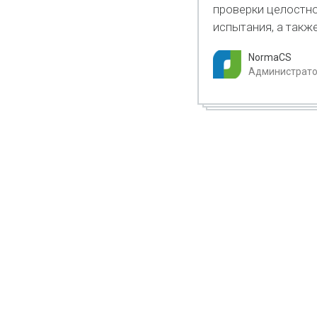
проверки целостно
испытания, а такж
NormaCS
Администратор