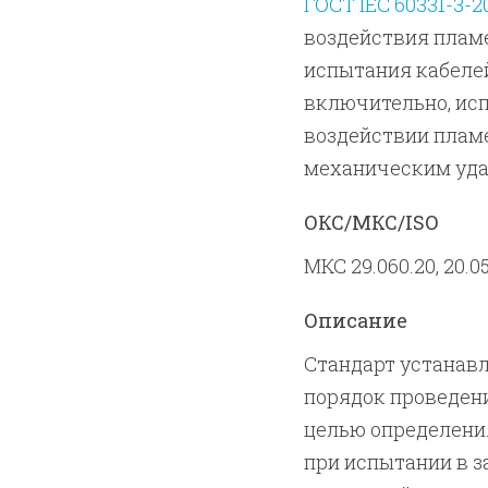
ГОСТ IEC 60331-3-2
воздействия пламе
испытания кабелей
включительно, ис
воздействии пламе
механическим уд
ОКС/МКС/ISO
МКС 29.060.20, 20.05
Описание
Стандарт устанав
порядок проведени
целью определени
при испытании в з