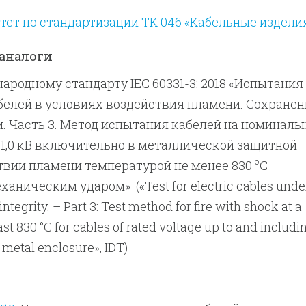
ет по стандартизации ТК 046 «Кабельные издели
аналоги
родному стандарту IEC 60331-3: 2018 «Испытания
елей в условиях воздействия пламени. Сохранен
. Часть 3. Метод испытания кабелей на номиналь
/1,0 кВ включительно в металлической защитной
о
твии пламени температурой не менее 830
С
аническим ударом» («Test for electric cables under
integrity. – Part 3: Test method for fire with shock at a
ast 830 °C for cables of rated voltage up to and includi
a metal enclosure», IDT)