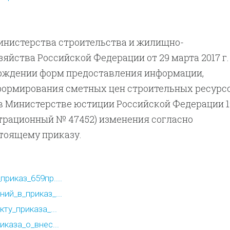
инистерства строительства и жилищно-
яйства Российской Федерации от 29 марта 2017 г.
ерждении форм предоставления информации,
формирования сметных цен строительных ресурс
в Министерстве юстиции Российской Федерации 1
истрационный № 47452) изменения согласно
тоящему приказу.
риказ_659пр....
ий_в_приказ_...
ту_приказа_...
иказа_о_внес...