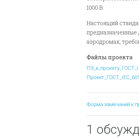
1000 В.
Настоящий стандар
предназначенные 
аэродромах, требо
Файлы проекта
ПЗ_к_проекту_ГОСТ_IE
Проект_ГОСТ_IEC_605
Форма замечаний к п
1 обсуж