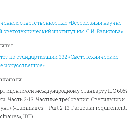
иченной ответственностью «Всесоюзный научно-
 светотехнический институт им. С.И. Вавилова»
митет
ет по стандартизации 332 «Светотехнические
е искусственное»
аналоги
т идентичен международному стандарту IEC 6059
ки. Часть 2-13. Частные требования. Светильники,
т» («Luminaires – Part 2-13: Particular requirement
inaires», IDT).