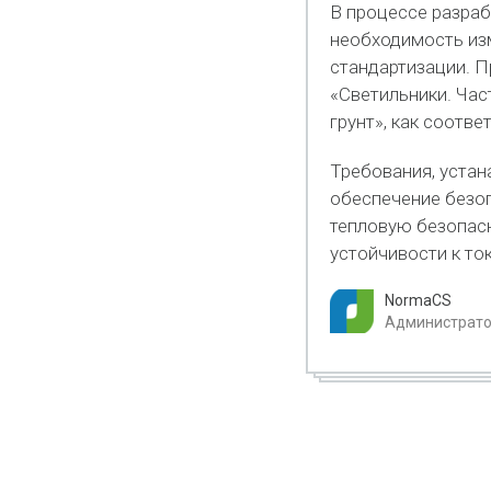
В процессе разраб
необходимость изм
стандартизации. П
«Светильники. Час
грунт», как соотв
Требования, устан
обеспечение безоп
тепловую безопасн
устойчивости к то
NormaCS
Администратор