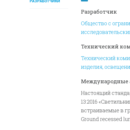
РАЗРАБОТЧИКИ
Разработчик
Общество с огран
исследовательский
Технический ко
Технический комит
изделия, освещени
Международные 
Настоящий стандар
13:2016 «Светильни
встраиваемые в грун
Ground recessed lum