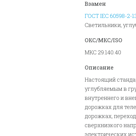
Взамен
ГОСТ IEC 60598-2-1
Светильники, углу
ОКС/МКС/ISO
МКС 29.140.40
Описание
Настоящий станда
углубляемым в гру
внутреннего и вне
дорожках для теле
дорожках, переход
сверхнизкого напр
электрических ис