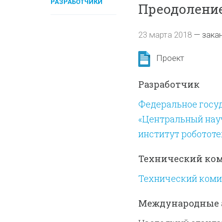
РАЗРАБОТЧИКИ
Преодоление
23 марта 2018
—
зака
Проект
Разработчик
Федеральное госу
«Центральный нау
институт робототе
Технический ко
Технический комит
Международные 