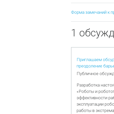
Форма замечаний к п
1 обсуж
Приглашаем обсуди
преодоление барь
Публичное обсужд
Разработка настоя
«Роботы и робото
эффективности раб
эксплуатации робо
работы в экстрема