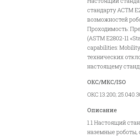
Настоящий станда
стандарту АСТМ Е2
возможностей робо
Проходимость: Пре
(ASTM E2802-11 «Sta
capabilities: Mobili
технических откло
настоящему станд
ОКС/МКС/ISO
ОКС 13.200; 25.040.3
Описание
1.1 Настоящий ста
наземные роботы, 