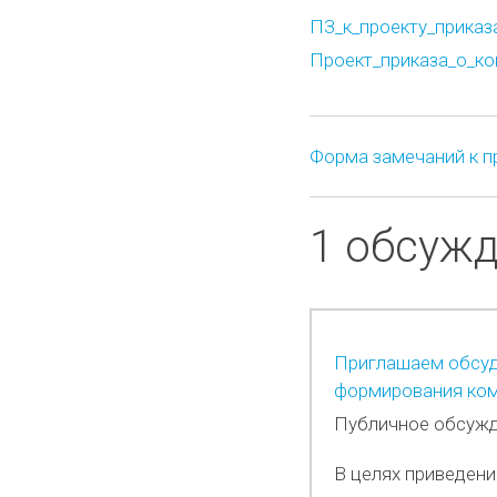
ПЗ_к_проекту_приказа
Проект_приказа_о_ком
Форма замечаний к п
1 обсуж
Приглашаем обсуд
формирования ком
Публичное обсужд
В целях приведени