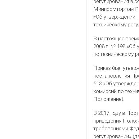
регулирования в с
Минпромторгом Ро
«Об утверждении 
техническому регу
В настоящее время
2008 г. № 198 «Об
по техническому р
Приказ был утверж
постановления Пра
513 «Об утвержден
комиссий по техни
Положение).
В 2017 году в Пос
приведения Полож
требованиями Феде
регулировании» (д