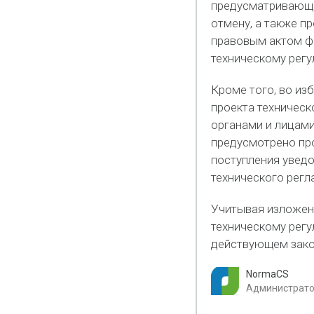
предусматривающий
отмену, а также п
правовым актом ф
техническому рег
Кроме того, во из
проекта техническ
органами и лицами
предусмотрено пр
поступления увед
технического регл
Учитывая изложен
техническому регу
действующем зако
NormaCS
Администратор