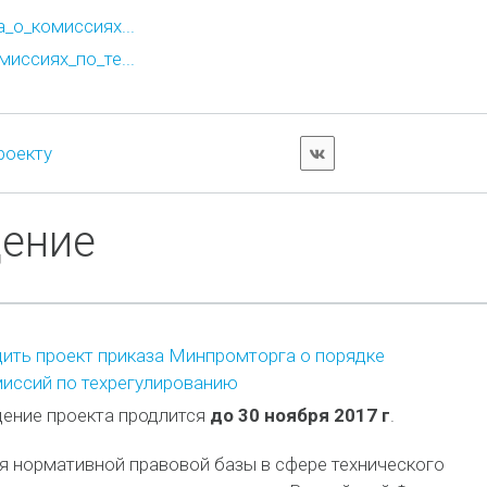
_о_комиссиях...
иссиях_по_те...
роекту
дение
ить проект приказа Минпромторга о порядке
иссий по техрегулированию
ение проекта продлится
до 30 ноября 2017 г
.
я нормативной правовой базы в сфере технического