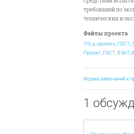
средствам испытан
требований по экс
технических и эк
Файлы проекта
ПЗ_к_проекту_ГОСТ_9.
Проект_ГОСТ_9.607_А
Форма замечаний к п
1 обсуж