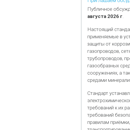
Приглашаем обсуд
Публичное обсужд
августа 2026 г
.
Настоящий стандар
применяемые в ус
защиты от коррози
газопроводов, сет
трубопроводов, пр
газообразных сред
сооружениях, а та
средами минерализ
Стандарт устанавл
электрохимической
требований к их р
требований безоп
правилам приёмки,
транспортированию