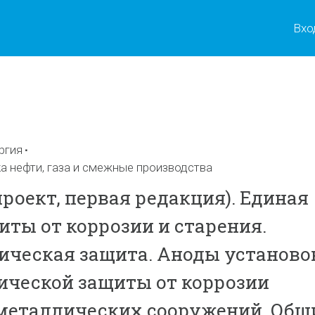
Вхо
ы
ргия
а нефти, газа и смежные производства
проект, первая редакция). Единая
иты от коррозии и старения.
ческая защита. Аноды установо
ческой защиты от коррозии
металлических сооружений. Общ