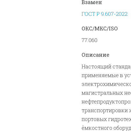
Взамен
ГОСТ Р 9.607-2022
ОКС/МКС/ISO
77.060
Описание
Настоящий стандар
применяемые в ус
электрохимическо
магистральных неф
нефтепродуктопров
транспортировки ж
портовых гидротех
ёмкостного оборуд