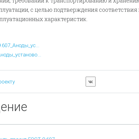
ий, требований к транспортированию и хранению
плуатации, с целью подтверждения соответствия
сплуатационных характеристик.
607_Аноды_ус...
ноды_установо...
роекту
дение