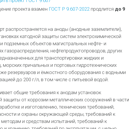
ить проект ГОСТ 9.607
ение проекта взамен
ГОСТ Р 9.607-2022
продлится
до 9
т распространяется на аноды (анодные заземлители),
тановках катодной защиты систем электрохимической
и подземных объектов магистральных нефте- и
ях газораспределения, нефтепродуктопроводов, других
едназначенных для транспортировки жидких и
, морских причальных и портовых гидротехнических
кже резервуаров и ёмкостного оборудования с водными
ацией до 200 г/л, в том числе с питьевой водой.
ивает общие требования к анодам установок
 защиты от коррозии металлических сооружений в част
азработке и изготовлению, технических требований,
асности и охраны окружающей среды, требований к
 методам и средствам испытаний, требований к
 и хранению, требований по эксплуатации, с целью