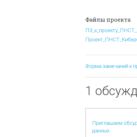
Файлы проекта
ПЗ_к_проекту_ПНСТ_К
Проект_ПНСТ_Кибербе
Форма замечаний к п
1 обсуж
Приглашаем обсуд
данных