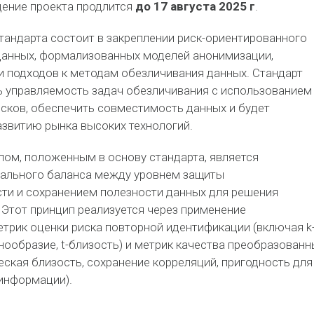
ение проекта продлится
до 17 августа 2025 г
.
тандарта состоит в закреплении риск-ориентированного
данных, формализованных моделей анонимизации,
 подходов к методам обезличивания данных. Стандарт
ь управляемость задач обезличивания с использованием
сков, обеспечить совместимость данных и будет
звитию рынка высоких технологий.
ом, положенным в основу стандарта, является
ального баланса между уровнем защиты
ти и сохранением полезности данных для решения
 Этот принцип реализуется через применение
трик оценки риска повторной идентификации (включая k
знообразие, t-близость) и метрик качества преобразованн
еская близость, сохранение корреляций, пригодность для
 информации).