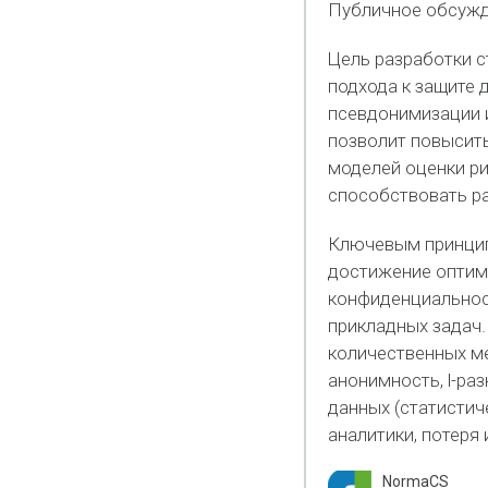
Публичное обсужд
Цель разработки с
подхода к защите 
псевдонимизации и
позволит повысит
моделей оценки ри
способствовать ра
Ключевым принцип
достижение оптим
конфиденциальнос
прикладных задач.
количественных ме
анонимность, l-ра
данных (статистич
аналитики, потеря
NormaCS