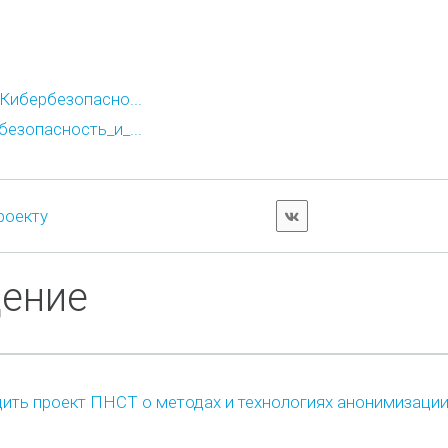
ибербезопасно...
зопасность_и_...
роекту
дение
ить проект ПНСТ о методах и технологиях анонимизаци