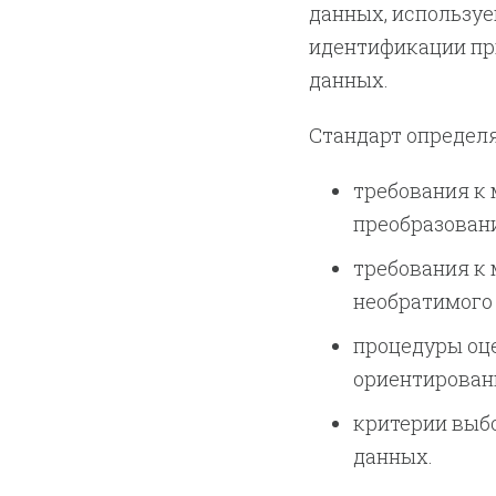
данных, использу
идентификации при
данных.
Стандарт определя
требования к
преобразован
требования к 
необратимого
процедуры оце
ориентированн
критерии выб
данных.