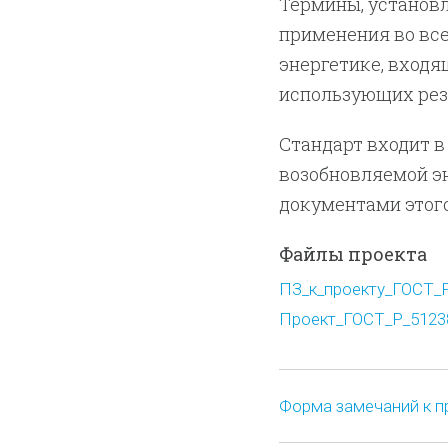
Термины, установ
применения во все
энергетике, входя
использующих резу
Стандарт входит 
возобновляемой э
документами этог
Файлы проекта
ПЗ_к_проекту_ГОСТ_Р
Проект_ГОСТ_Р_51238
Форма замечаний к п