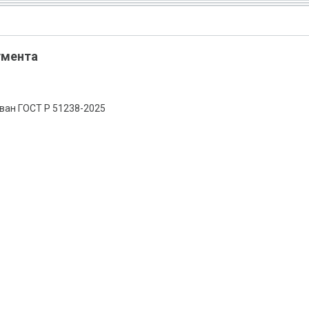
умента
ван ГОСТ Р 51238-2025