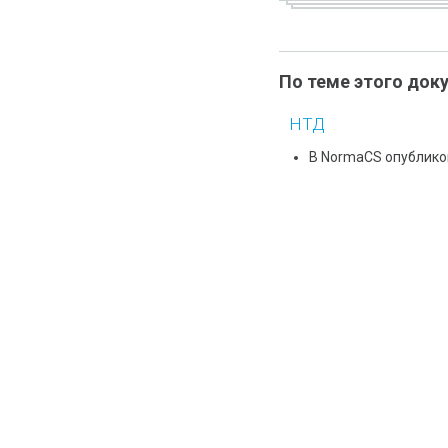
По теме этого док
НТД
В NormaCS опублико