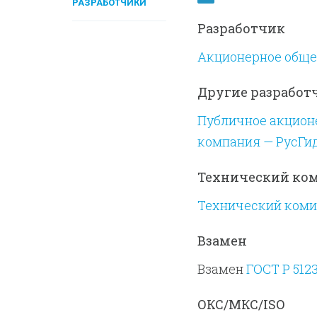
РАЗРАБОТЧИКИ
Разработчик
Акционерное обще
Другие разработ
Публичное акцион
компания — РусГи
Технический ко
Технический комит
Взамен
Взамен
ГОСТ Р 512
ОКС/МКС/ISO