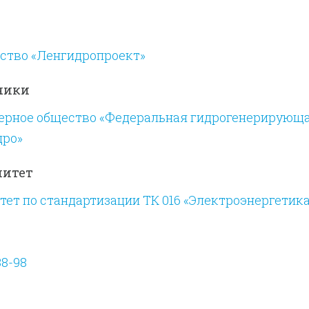
ство «Ленгидропроект»
чики
ерное общество «Федеральная гидрогенерирующ
дро»
митет
ет по стандартизации ТК 016 «Электроэнергетика
38-98