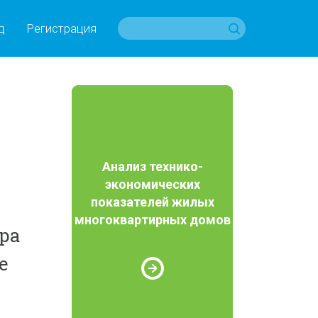
д
Регистрация
Анализ технико-
экономических
показателей жилых
многоквартирных домов
ура
е