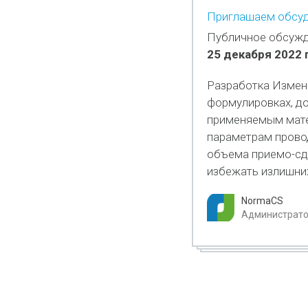
Приглашаем обсуд
Публичное обсужд
25 декабря 2022 
Разработка Измене
формулировках, до
применяемым мате
параметрам прово
объема приемо-сд
избежать излишних
NormaCS
Администратор