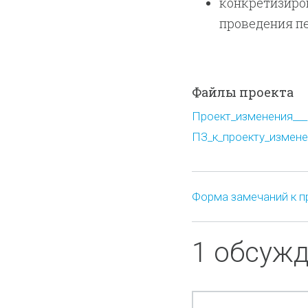
конкретизиро
проведения п
Файлы проекта
Проект_изменения___1
ПЗ_к_проекту_изменен
Форма замечаний к п
1 обсуж