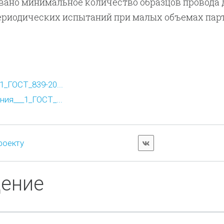
вано минимальное количество образцов провода 
ериодических испытаний при малых объемах парт
_ГОСТ_839-20...
ия___1_ГОСТ_...
роекту
дение