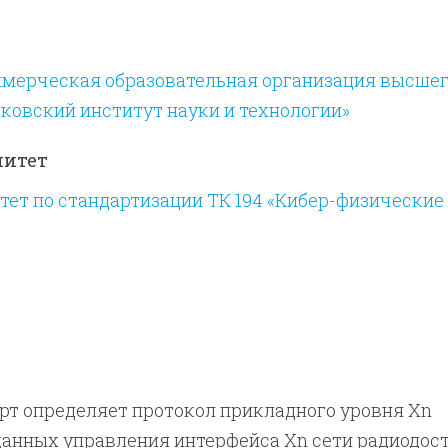
мерческая образовательная организация высше
ковский институт науки и технологии»
митет
ет по стандартизации ТК 194 «Кибер-физические
рт определяет протокол прикладного уровня Xn
данных управления интерфейса Xn сети радиодос