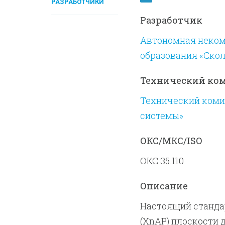
РАЗРАБОТЧИКИ
Разработчик
Автономная неком
образования «Скол
Технический ко
Технический комит
системы»
ОКС/МКС/ISO
ОКС 35.110
Описание
Настоящий станда
(XnAP) плоскости 