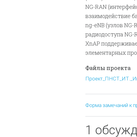
NG-RAN (интерфейс
взаимодействие ба
ng-eNB (узлов NG-
радиодоступа NG-
XnAP поддерживае
элементарных проц
Файлы проекта
Проект_ПНСТ_ИТ._Ин
Форма замечаний к п
1 обсуж