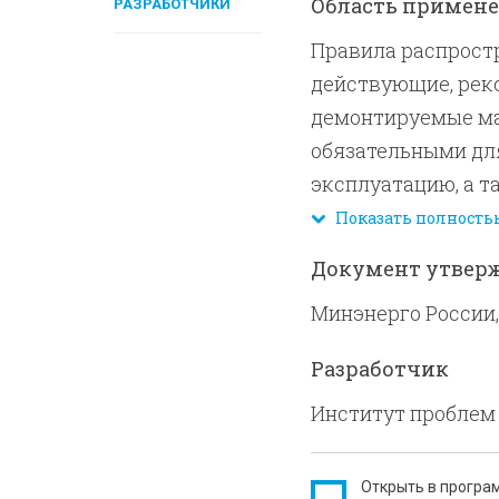
Область примен
РАЗРАБОТЧИКИ
Правила распрост
действующие, рек
демонтируемые ма
обязательными дл
эксплуатацию, а т
от их организацио
Показать полность
взаимодействующ
Документ утвер
нефтепроводы и их
Минэнерго России,
Разработчик
Институт проблем 
Открыть в програ