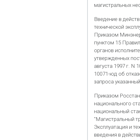
магистральных неф
Введение в действ
технической эксп
Приказом Минэнерг
пунктом 15 Прави
органов исполните
утвержденных пос
августа 1997 г. N 
10071-юд об отказ
запроса указанный
Приказом Росстанд
национального ст
национальный ста
"Магистральный тр
Эксплуатация и те
введения в действи