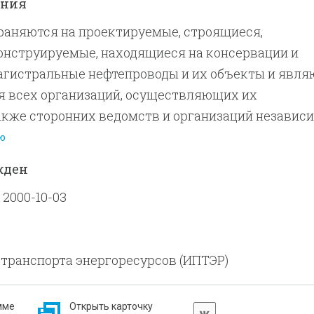
ения
раняются на проектируемые, строящиеся,
онструируемые, находящиеся на консервации и
гистральные нефтепроводы и их объекты и явля
я всех организаций, осуществляющих их
акже сторонних ведомств и организаций независ
нно-правовой формы и формы собственности,
ю
их с эксплуатирующими магистральные
жден
 объекты организациями в части их касающейся.
 2000-10-03
транспорта энергоресурсов (ИПТЭР)
мме
Открыть карточку