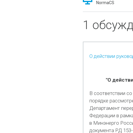
NormaCS
1 обсуж
О действии руково
"О действ
В соответствии со 
порядке рассмотр
Департамент перер
Федерации в рамк
в Минэнерго Росси
документа РД 153-