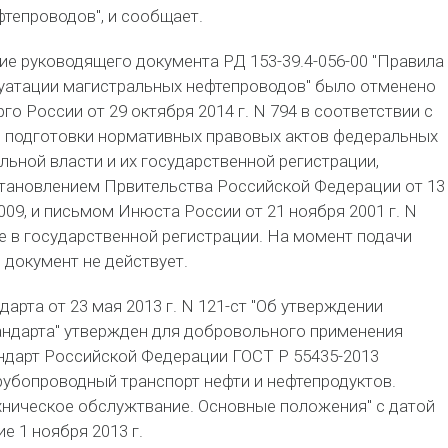
тепроводов", и сообщает.
ие руководящего документа РД 153-39.4-056-00 "Правила
луатации магистральных нефтепроводов" было отменено
о России от 29 октября 2014 г. N 794 в соответствии с
л подготовки нормативных правовых актов федеральных
льной власти и их государственной регистрации,
тановлением Првительства Российской Федерации от 13
1009, и письмом Инюста России от 21 ноября 2001 г. N
е в государственной регистрации. На момент подачи
 документ не действует.
арта от 23 мая 2013 г. N 121-ст "Об утверждении
андарта" утвержден для добровольного применения
ндарт Российской Федерации ГОСТ Р 55435-2013
убопроводный транспорт нефти и нефтепродуктов.
хническое обслужтвание. Основные положения" с датой
е 1 ноября 2013 г.