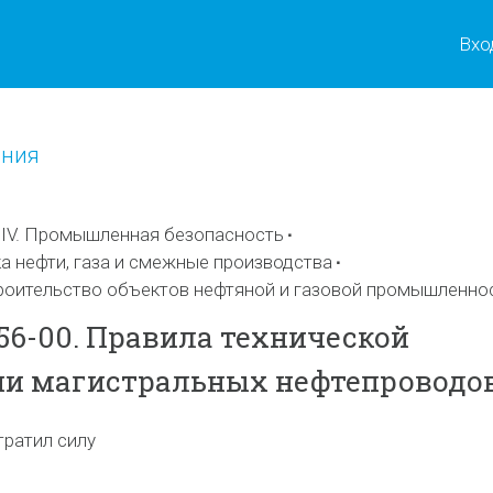
Вхо
ения
IV. Промышленная безопасность
а нефти, газа и смежные производства
роительство объектов нефтяной и газовой промышленно
056-00. Правила технической
ии магистральных нефтепроводо
тратил силу