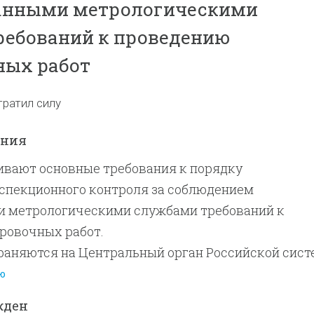
анными метрологическими
ребований к проведению
ных работ
тратил силу
ения
ивают основные требования к порядку
спекционного контроля за соблюдением
 метрологическими службами требований к
ровочных работ.
раняются на Центральный орган Российской сис
едитующие органы Российской системы калибровк
ю
службы юридических лиц, аккредитованные на п
жден