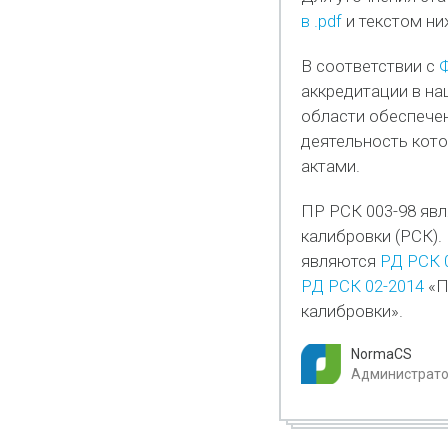
в .pdf
и текстом ни
В соответствии с
Ф
аккредитации в на
области обеспечен
деятельность кото
актами.
ПР РСК 003-98 яв
калибровки (РСК)
являются
РД РСК 
РД РСК 02-2014
«П
калибровки».
NormaCS
Администратор