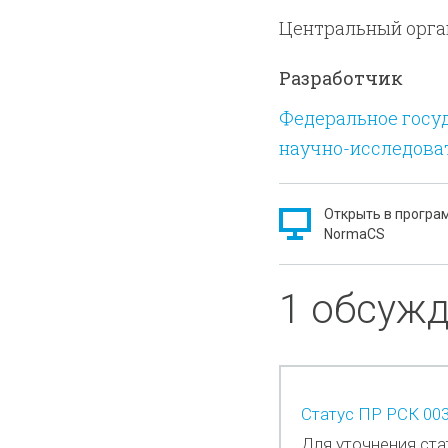
проведения калиб
Центральный орган
(РСК).
Разработчик
Федеральное госу
научно-исследова
Открыть в програ
NormaCS
1 обсуж
Статус ПР РСК 003
Для уточнения ста