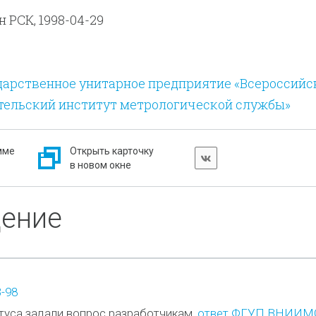
ровочных работ в Российской системе калибровк
 РСК, 1998-04-29
дарственное унитарное предприятие «Всероссийс
тельский институт метрологической службы»
мме
Открыть карточку
в новом окне
дение
-98
туса задали вопрос разработчикам,
ответ ФГУП ВНИИМ