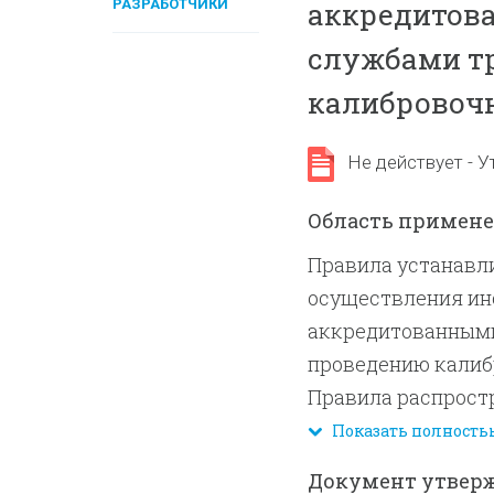
РАЗРАБОТЧИКИ
аккредитов
службами т
калибровоч
Не действует - У
Область примен
Правила устанавл
осуществления ин
аккредитованными
проведению калиб
Правила распрост
калибровки, аккр
Показать полность
метрологические 
Документ утвер