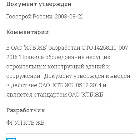
Документ утвержден
также могут быть использованы при
Госстрой России, 2003-08-21
решении вопросов о пригодности жилых
домов для проживания в них.
Комментарий
В ОАО 'КТБ ЖБ' разработан СТО 14258110-007-
2015 'Правила обследования несущих
строительных конструкций зданий и
сооружений'. Документ утвержден и введен
в действие ОАО 'КТБ ЖБ' 05.12.2014 и
является стандартом ОАО 'КТБ ЖБ'.
Разработчик
ФГУП КТБ ЖБ