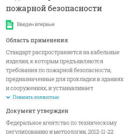
пожарной безопасности
Введен впервые
Область применения
Стандарт распространяется на кабельные
изделия, к которым предъявляются
требования по пожарной безопасности,
предназначенные для прокладки в зданиях
и сооружениях, и устанавливает
классификацию, требования пожарной
Показать полностью
безопасности, преимущественные области
Документ утвержден
применения. Стандарт не распространяется
Федеральное агентство по техническому
на кабельные изделия, предназначенные для
регулированию и метрологии, 2012-11-22
прокладки в земле и воде, а также на