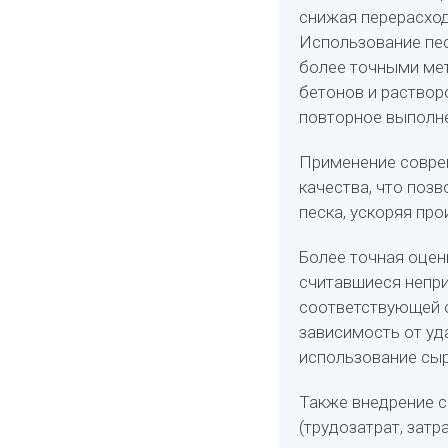
снижая перерасход
Использование пес
более точными мет
бетонов и раствор
повторное выполне
Применение совре
качества, что поз
песка, ускоряя пр
Более точная оцен
считавшиеся непр
соответствующей о
зависимость от уд
использование сыр
Также внедрение 
(трудозатрат, затра