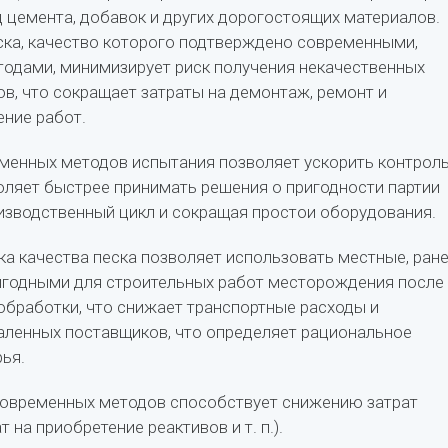
 цемента, добавок и других дорогостоящих материалов.
ка, качество которого подтверждено современными,
одами, минимизирует риск получения некачественных
ов, что сокращает затраты на демонтаж, ремонт и
ние работ.
менных методов испытания позволяет ускорить контрол
воляет быстрее принимать решения о пригодности партии
оизводственный цикл и сокращая простои оборудования.
ка качества песка позволяет использовать местные, ран
игодными для строительных работ месторождения после
бработки, что снижает транспортные расходы и
аленных поставщиков, что определяет рациональное
ья.
современных методов способствует снижению затрат
т на приобретение реактивов и т. п.).