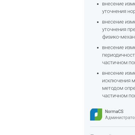
внесение изм
уточнения но
внесение изме
уточнения пр
физико-механ
внесение изме
периодичност
частичном по
внесение изм
исключения м
методом опре
частичном по
NormaCS
Администратор