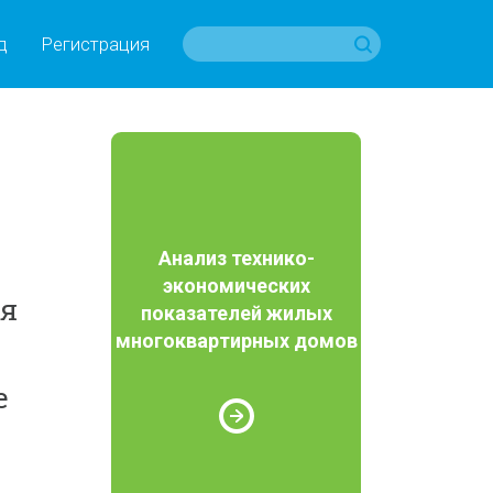
д
Регистрация
Анализ технико-
ы
экономических
ая
показателей жилых
многоквартирных домов
е