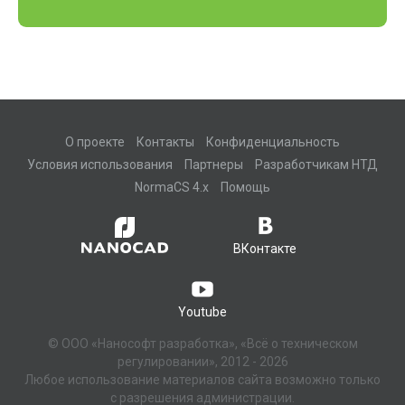
О проекте
Контакты
Конфиденциальность
Условия использования
Партнеры
Разработчикам НТД
NormaCS 4.x
Помощь
ВКонтакте
Youtube
© ООО «Нанософт разработка», «Всё о техническом
регулировании», 2012 - 2026
Любое использование материалов сайта возможно только
с разрешения администрации.