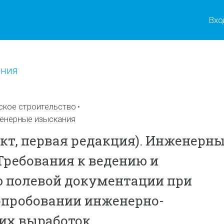
Вхо
ения
ское строительство
енерные изыскания
ект, первая редакция). Инженерн
Требования к ведению и
 полевой документации при
опробовании инженерно-
их выработок