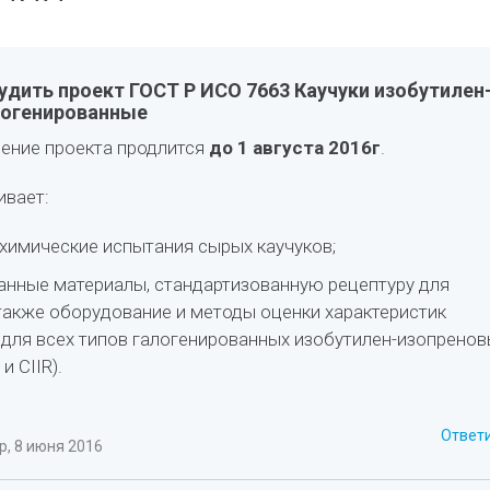
дить проект ГОСТ Р ИСО 7663 Каучуки изобутилен
логенированные
ение проекта продлится
до 1 августа 2016г
.
ивает:
 химические испытания сырых каучуков;
анные материалы, стандартизованную рецептуру для
 также оборудование и методы оценки характеристик
 для всех типов галогенированных изобутилен-изопренов
и CIIR).
Ответ
, 8 июня 2016