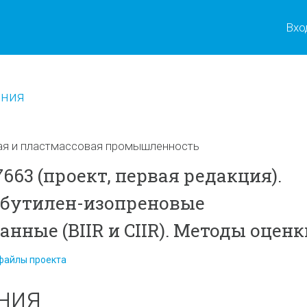
Вхо
ения
ая и пластмассовая промышленность
663 (проект, первая редакция).
обутилен-изопреновые
нные (BIIR и CIIR). Методы оценк
файлы проекта
ния