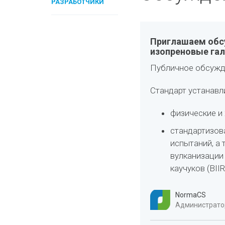
РАЗРАБОТЧИКИ
Приглашаем обсу
изопреновые га
Публичное обсужд
Стандарт устанавл
физические и
стандартизов
испытаний, а
вулканизации
каучуков (BIIR 
NormaCS
Администратор