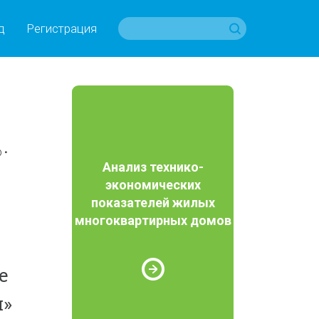
д
Регистрация
р
Анализ технико-
экономических
показателей жилых
многоквартирных домов
е
и»