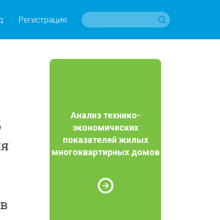
д
Регистрация
Анализ технико-
б
экономических
показателей жилых
ия
многоквартирных домов
в