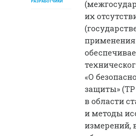
РАЗРАБОТЧИКИ
(межгосудар
их отсутств
(государств
применения 
обеспечивае
техническог
«О безопасн
защиты» (ТР 
в области с
и методы ис
измерений, 