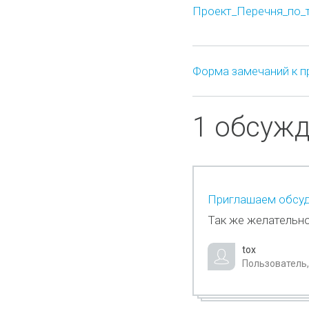
Проект_Перечня_по_т
Форма замечаний к п
1 обсуж
Приглашаем обсуди
Так же желательно
tox
Пользователь,