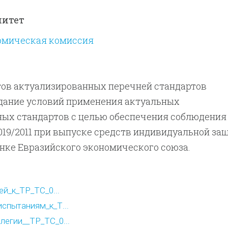
митет
омическая комиссия
тов актуализированных перечней стандартов
здание условий применения актуальных
ых стандартов с целью обеспечения соблюдения
019/2011 при выпуске средств индивидуальной за
нке Евразийского экономического союза.
й_к_ТР_ТС_0...
спытаниям_к_Т...
егии__ТР_ТС_0...