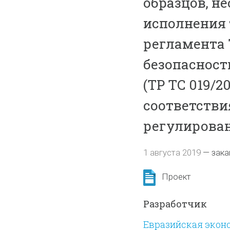
образцов, н
исполнения 
регламента 
безопасност
(ТР ТС 019/2
соответстви
регулирова
1 августа 2019
—
зака
Проект
Разработчик
Евразийская экон