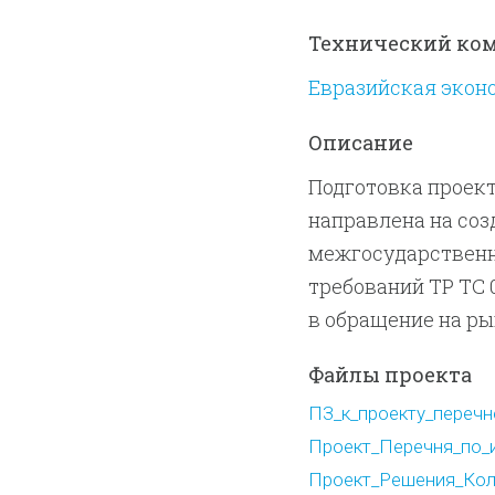
Технический ко
Евразийская экон
Описание
Подготовка проек
направлена на со
межгосударственн
требований ТР ТС 
в обращение на ры
Файлы проекта
ПЗ_к_проекту_перечне
Проект_Перечня_по_и
Проект_Решения_Колл