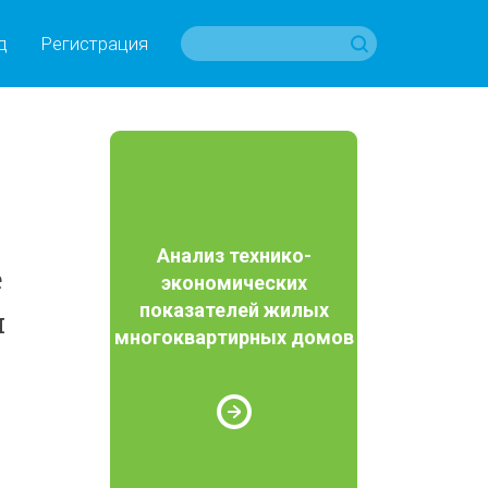
д
Регистрация
я
Анализ технико-
е
экономических
показателей жилых
я
многоквартирных домов