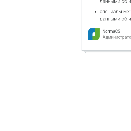
данными об и
специальных 
данными об и
NormaCS
Администрато