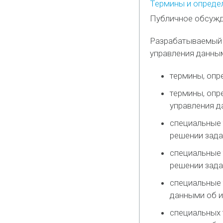
Термины и опреде
Публичное обсужд
Разрабатываемый 
управления данным
термины, опр
термины, опр
управления д
специальные 
решении зада
специальные 
решении зад
специальные 
данными об и
специальных 