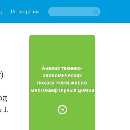
д
Регистрация
Анализ технико-
).
экономических
показателей жилых
многоквартирных домов
од
1.