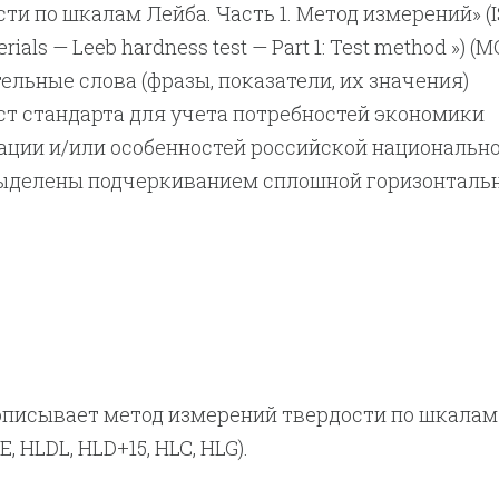
ти по шкалам Лейба. Часть 1. Метод измерений» (
erials — Leeb hardness test — Part 1: Test method ») (M
ельные слова (фразы, показатели, их значения)
т стандарта для учета потребностей экономики
ации и/или особенностей российской национальн
выделены подчеркиванием сплошной горизонталь
описывает метод измерений твердости по шкалам
E, HLDL, HLD+15, HLC, HLG).