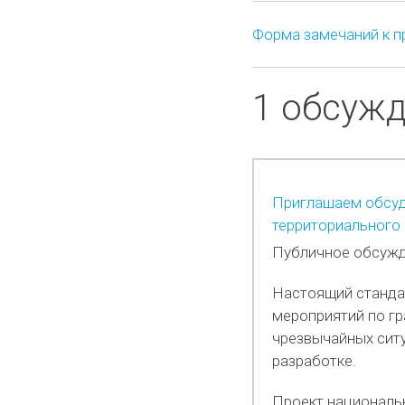
Форма замечаний к п
1 обсуж
Приглашаем обсуд
территориального
Публичное обсужд
Настоящий станда
мероприятий по г
чрезвычайных ситу
разработке.
Проект националь