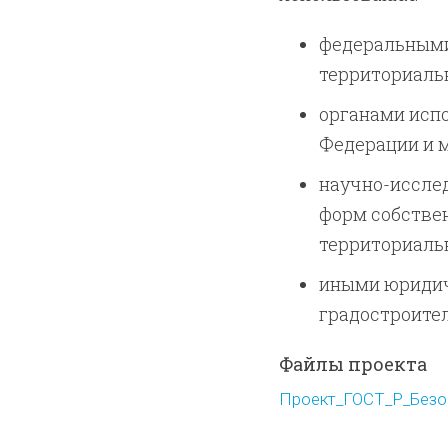
федеральными
территориаль
органами исп
Федерации и 
научно-иссле
форм собстве
территориаль
иными юридич
градостроител
Файлы проекта
Проект_ГОСТ_Р_Безоп