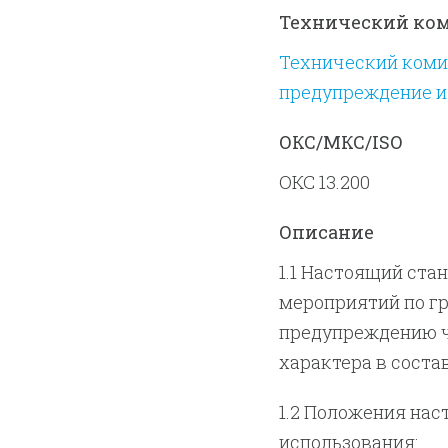
Технический ко
Технический комит
предупреждение и
ОКС/МКС/ISO
ОКС 13.200
Описание
1.1 Настоящий ста
мероприятий по г
предупреждению ч
характера в соста
1.2 Положения нас
использования: