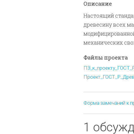
Описание
Настоящий станда
древесину всех ма
модифицированной
механических сво
Файлы проекта
ПЗ_к_проекту_ГОСТ_Р
Проект_ГОСТ_Р_Древ
Форма замечаний к п
1 обсуж