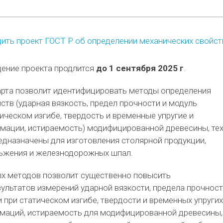
ить проект ГОСТ Р об определении механических свойст
ение проекта продлится
до 1 сентября 2025 г
.
арта позволит идентифицировать методы определения
ств (ударная вязкость, предел прочности и модуль
тическом изгибе, твердость и временные упругие и
мации, истираемость) модифицированной древесины, те
едназначены для изготовления столярной продукции,
ьжения и железнодорожных шпал.
х методов позволит существенно повысить
ультатов измерений ударной вязкости, предела прочнос
и при статическом изгибе, твердости и временных упругих
маций, истираемость для модифицированной древесины,