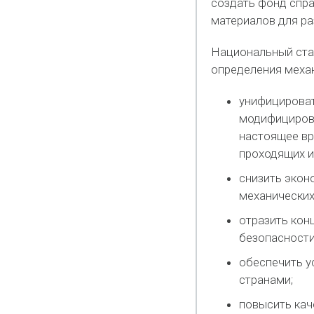
создать фонд спр
материалов для ра
Национальный ста
определения механ
унифицироват
модифицирова
настоящее вр
проходящих и
снизить экон
механических
отразить кон
безопасности
обеспечить у
странами;
повысить кач