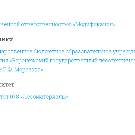
иченной ответственностью «Модификация»
чики
дарственное бюджетное образовательное учрежд
ния «Воронежский государственный лесотехниче
 Г.Ф. Морозова»
митет
тет 078 «Лесоматериалы»