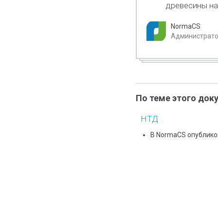
древесины на
NormaCS
Администратор
По теме этого док
НТД
В NormaCS опублико