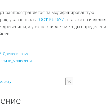
рт распространяется на модифицированную
рок, указанных в
ГОСТ Р 54577
, а также на изделия
 древесины, и устанавливает методы определени
йств.
_Древесина_мо...
есина_модифици...
роекту
дение