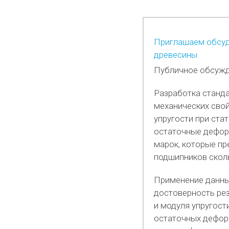
Приглашаем обсуд
древесины
Публичное обсужд
Разработка станд
механических свой
упругости при ста
остаточные дефор
марок, которые пр
подшипников скол
Применение данны
достоверность рез
и модуля упругост
остаточных дефор