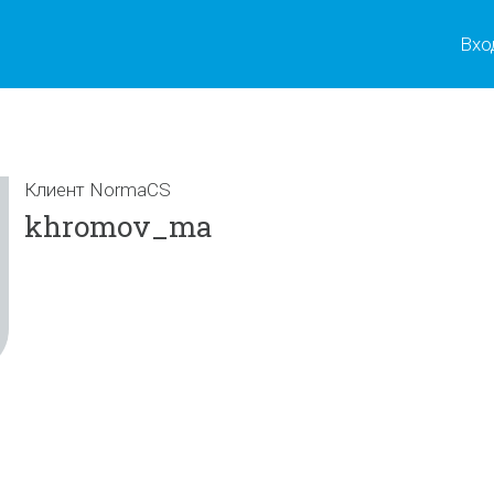
Вхо
Клиент NormaCS
khromov_ma