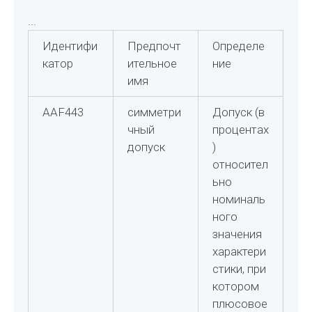
...
Идентифи
Предпочт
Определе
катор
ительное
ние
имя
AAF443
симметри
Допуск (в
чный
процентах
допуск
)
относител
ьно
номиналь
ного
значения
характери
стики, при
котором
плюсовое