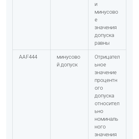
и
минусово
е
значения
допуска
равны
AAF444
минусово
Отрицател
й допуск
ьное
значение
процентн
ого
допуска
относител
ьно
номиналь
ного
значения