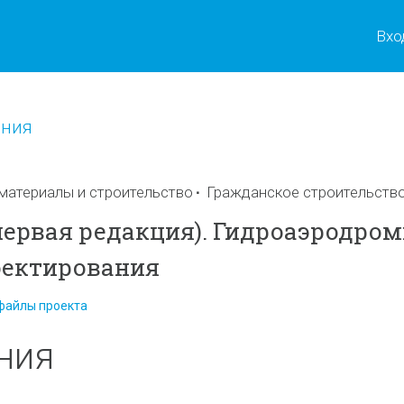
Вхо
ения
материалы и строительство
Гражданское строительств
 первая редакция). Гидроаэродром
оектирования
файлы проекта
ния