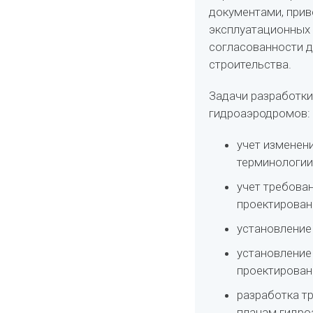
документами, при
эксплуатационных 
согласованности д
строительства.
Задачи разработки
гидроаэродромов:
учет изменен
терминологии
учет требова
проектировани
установление
установление
проектирован
разработка т
планам гидро