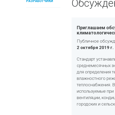
Обсужде
РАЗРАБОТЧИКИ
Приглашаем обсу
климатологическ
Публичное обсужд
2 октября 2019 г.
Стандарт устанавл
среднемесячных з
для определения т
влажностного режи
теплоснабжения. В
используемые при 
венти­ляции, конд
городских и сельс­